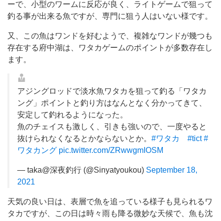
ーで、小型のワームに反応が良く、ライトゲームで狙って
釣る事が出来る魚ですが、専門に狙う人はいない様です。
又、この魚はワンドを好むようで、複雑なワンドが幾つも
存在する府中湖は、ワタカゲームのポイントが多数存在し
ます。
アジングロッドで淡水魚ワタカを狙って釣る「ワタカ
ング」ポイントと釣り方はなんとなく分かってきて、
安定して釣れるようになった。
魚のチェイスも激しく、引きも強いので、一度やると
抜けられなくなるとかならないとか。
#ワタカ
#tict
#
ワタカング
pic.twitter.com/ZRwwgmIOSM
— taka@深夜釣行 (@Sinyatyoukou)
September 18,
2021
天気の良い日は、表層で魚を追っている様子も見られるワ
タカですが、この日は時々雨も降る微妙な天候で、魚も沈