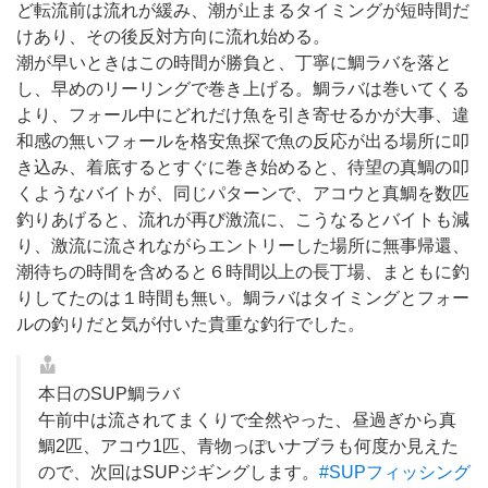
ど転流前は流れが緩み、潮が止まるタイミングが短時間だ
けあり、その後反対方向に流れ始める。
潮が早いときはこの時間が勝負と、丁寧に鯛ラバを落と
し、早めのリーリングで巻き上げる。鯛ラバは巻いてくる
より、フォール中にどれだけ魚を引き寄せるかが大事、違
和感の無いフォールを格安魚探で魚の反応が出る場所に叩
き込み、着底するとすぐに巻き始めると、待望の真鯛の叩
くようなバイトが、同じパターンで、アコウと真鯛を数匹
釣りあげると、流れが再び激流に、こうなるとバイトも減
り、激流に流されながらエントリーした場所に無事帰還、
潮待ちの時間を含めると６時間以上の長丁場、まともに釣
りしてたのは１時間も無い。鯛ラバはタイミングとフォー
ルの釣りだと気が付いた貴重な釣行でした。
本日のSUP鯛ラバ
午前中は流されてまくりで全然やった、昼過ぎから真
鯛2匹、アコウ1匹、青物っぽいナブラも何度か見えた
ので、次回はSUPジギングします。
#SUPフィッシング