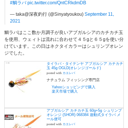
#鯛ラバ
pic.twitter.com/QntCRkdmDB
— taka@深夜釣行 (@Sinyatyoukou)
September 11,
2021
鯛ラバはここ数か月調子が良いアブガルシアのカチカチ玉
を使用、ウェィトは流れに合わせて４５gと６５gを使い分
けています。この日はネクタイカラーはシュリンプオレン
ジでした。
タイラバ・タイテンヤ アブガルシア カチカチ
玉 45g OGLD(オレンジゴールド)
posted with
カエレバ
ナチュラム フィッシング専門店
Yahooショッピングで購入
楽天市場で購入
アブガルシア カチカチ玉 60g+5g シュリンプ
オレンジ (SHOR) 068384 遊動式タイラバ メ
ール便可
posted with
カエレバ