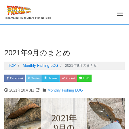
Me
Takamatsu Multi Luare Fishing Blog
2021年9月のまとめ
TOP
Monthly Fishing LOG
2021年9月のまとめ
Facebook
Twitter
Hatena
Pocket
LINE
2021年10月3日
Monthly Fishing LOG