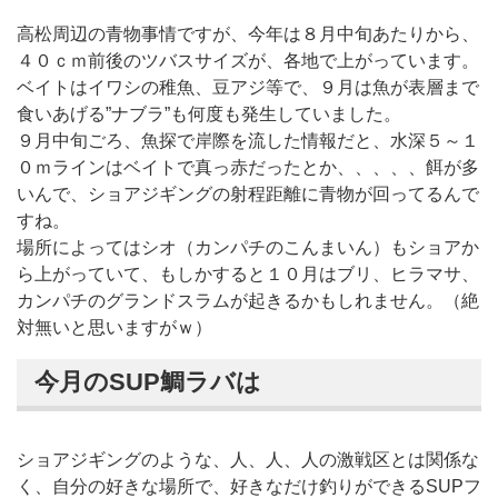
高松周辺の青物事情ですが、今年は８月中旬あたりから、
４０ｃｍ前後のツバスサイズが、各地で上がっています。
ベイトはイワシの稚魚、豆アジ等で、９月は魚が表層まで
食いあげる”ナブラ”も何度も発生していました。
９月中旬ごろ、魚探で岸際を流した情報だと、水深５～１
０ｍラインはベイトで真っ赤だったとか、、、、、餌が多
いんで、ショアジギングの射程距離に青物が回ってるんで
すね。
場所によってはシオ（カンパチのこんまいん）もショアか
ら上がっていて、もしかすると１０月はブリ、ヒラマサ、
カンパチのグランドスラムが起きるかもしれません。（絶
対無いと思いますがｗ）
今月のSUP鯛ラバは
ショアジギングのような、人、人、人の激戦区とは関係な
く、自分の好きな場所で、好きなだけ釣りができるSUPフ