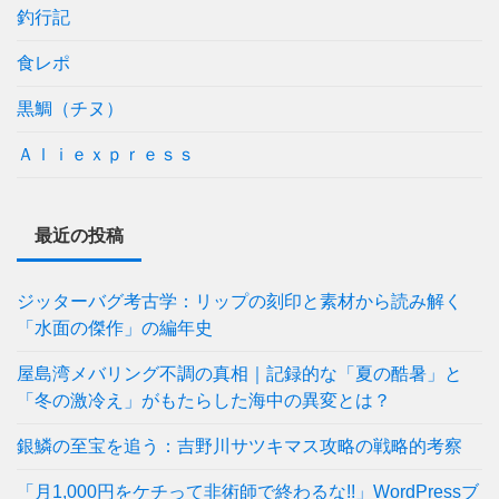
釣行記
食レポ
黒鯛（チヌ）
Ａｌｉｅｘｐｒｅｓｓ
最近の投稿
ジッターバグ考古学：リップの刻印と素材から読み解く
「水面の傑作」の編年史
屋島湾メバリング不調の真相｜記録的な「夏の酷暑」と
「冬の激冷え」がもたらした海中の異変とは？
銀鱗の至宝を追う：吉野川サツキマス攻略の戦略的考察
「月1,000円をケチって非術師で終わるな!!」WordPressブ