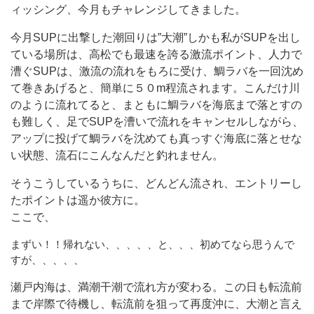
ィッシング、今月もチャレンジしてきました。
今月SUPに出撃した潮回りは”大潮”しかも私がSUPを出し
ている場所は、高松でも最速を誇る激流ポイント、人力で
漕ぐSUPは、激流の流れをもろに受け、鯛ラバを一回沈め
て巻きあげると、簡単に５０m程流されます。こんだけ川
のように流れてると、まともに鯛ラバを海底まで落とすの
も難しく、足でSUPを漕いで流れをキャンセルしながら、
アップに投げて鯛ラバを沈めても真っすぐ海底に落とせな
い状態、流石にこんなんだと釣れません。
そうこうしているうちに、どんどん流され、エントリーし
たポイントは遥か彼方に。
ここで、
まずい！！帰れない、、、、、と、、、初めてなら思うんで
すが、、、、、
瀬戸内海は、満潮干潮で流れ方が変わる。この日も転流前
まで岸際で待機し、転流前を狙って再度沖に、大潮と言え