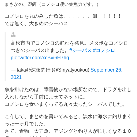
まさかの、即餌（コノシロ凄い集魚力です。）
コノシロを丸のみした魚は、、、、、、鰤！！！！！
では無く、大きめのシーバス
高松市内でコノシロの群れを発見。メタボなコノシロ
つきのシーバス出ました。
#シーバス
#コノシロ
pic.twitter.com/xcBvi6H7hg
— taka@深夜釣行 (@Sinyatyoukou)
September 26,
2021
魚を掛けたのは、障害物がない場所なので、ドラグを出し
入れしながら手前によせてネットに。
コノシロを食いまくってる丸々太ったシーバスでした。
こうして、まとめを書いてみると、淡水に海水に釣りまく
った一ヶ月でした。
さて、青物、太刀魚、アジングと釣り人が忙しくなる１０