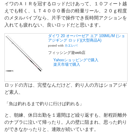
イワのＡＩＲを冠するロッドだけあって、１０フィート越
えでも軽く、ＬＴ４０００番台の軽量リール、２０ｇ程度
のメタルバイブなら、片手で操作でき長時間アクションを
入れても疲れない、良いロッドだと思います。
ダイワ 20 オーバーゼア エア 109ML/M (ショ
アジギング ロッド)(大型商品A)
posted with
カエレバ
フィッシング遊web店
Yahooショッピングで購入
楽天市場で購入
ロッドの方は、完璧なんだけど、釣り人の方はショアジギ
ど素人、
「魚は釣れるまで釣りに行けば釣れる」
と、朝練、休日出勤を１週間ほど繰り返すも、射程距離外
のナブラに泣いて帰ったり。人の壁に阻まれ、思った釣り
ができなかったりと、連敗が続いています。