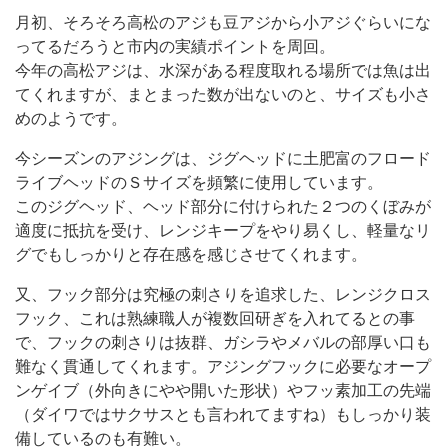
月初、そろそろ高松のアジも豆アジから小アジぐらいにな
ってるだろうと市内の実績ポイントを周回。
今年の高松アジは、水深がある程度取れる場所では魚は出
てくれますが、まとまった数が出ないのと、サイズも小さ
めのようです。
今シーズンのアジングは、ジグヘッドに土肥富のフロード
ライブヘッドのＳサイズを頻繁に使用しています。
このジグヘッド、ヘッド部分に付けられた２つのくぼみが
適度に抵抗を受け、レンジキープをやり易くし、軽量なリ
グでもしっかりと存在感を感じさせてくれます。
又、フック部分は究極の刺さりを追求した、レンジクロス
フック、これは熟練職人が複数回研ぎを入れてるとの事
で、フックの刺さりは抜群、ガシラやメバルの部厚い口も
難なく貫通してくれます。アジングフックに必要なオープ
ンゲイブ（外向きにやや開いた形状）やフッ素加工の先端
（ダイワではサクサスとも言われてますね）もしっかり装
備しているのも有難い。