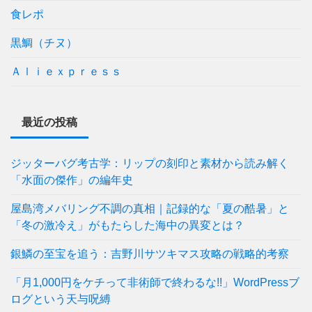
食レポ
黒鯛（チヌ）
Ａｌｉｅｘｐｒｅｓｓ
最近の投稿
ジッターバグ考古学：リップの刻印と素材から読み解く
「水面の傑作」の編年史
屋島湾メバリング不調の真相｜記録的な「夏の酷暑」と
「冬の激冷え」がもたらした海中の異変とは？
銀鱗の至宝を追う：吉野川サツキマス攻略の戦略的考察
「月1,000円をケチって非術師で終わるな!!」WordPressブ
ログという天与呪縛