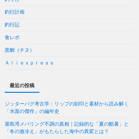
釣行計画
釣行記
食レポ
黒鯛（チヌ）
Ａｌｉｅｘｐｒｅｓｓ
最近の投稿
ジッターバグ考古学：リップの刻印と素材から読み解く
「水面の傑作」の編年史
屋島湾メバリング不調の真相｜記録的な「夏の酷暑」と
「冬の激冷え」がもたらした海中の異変とは？