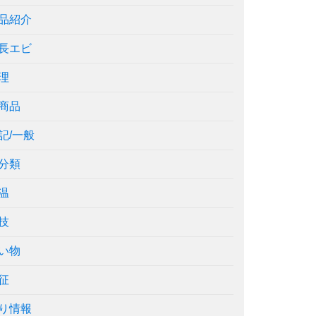
品紹介
長エビ
理
商品
記/一般
分類
温
技
い物
征
り情報