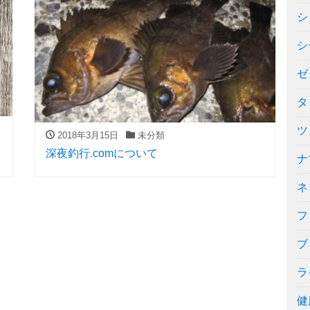
シ
シ
ゼ
タ
ツ
2018年3月15日
未分類
深夜釣行.comについて
ナ
ネ
フ
ブ
ラ
健