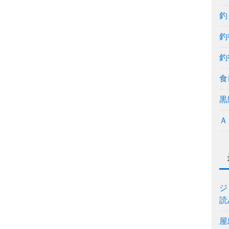
釣
釣
釣
食
黒
Ａ
ジ
読
屋