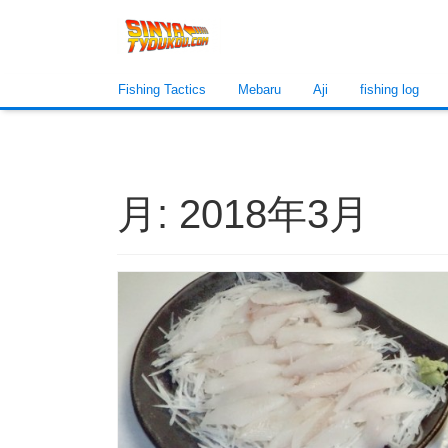
Fishing Tactics
Mebaru
Aji
fishing log
月:
2018年3月