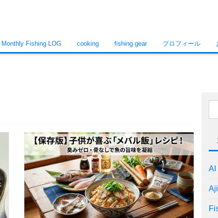
Monthly Fishing LOG
cooking
fishing gear
プロフィール
AI
Aji
Fi