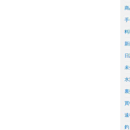
商
手
料
新
日
未
水
裏
買
遠
釣