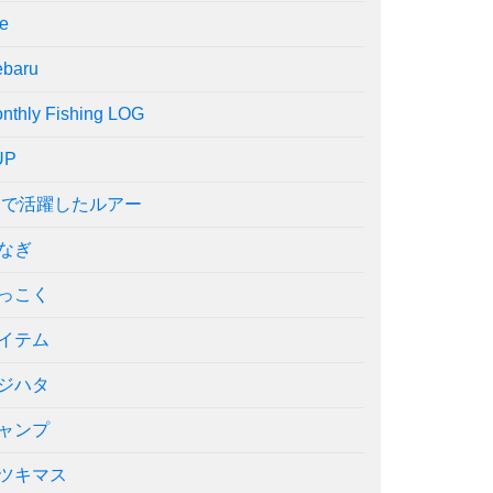
re
baru
nthly Fishing LOG
UP
○で活躍したルアー
なぎ
っこく
イテム
ジハタ
ャンプ
ツキマス