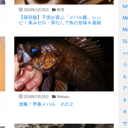
lu
2018年3月26日
料理
【保存版】子供が喜ぶ「メバル飯」レシ
Me
ピ！臭みゼロ・骨なしで魚の旨味を凝縮
Mo
S
○
う
も
ア
2018年3月20日
Mebaru
キ
攻略！早春メバル その２
キ
サ