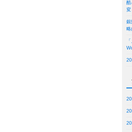
酷
変
銀
略
「
W
2
2
2
2