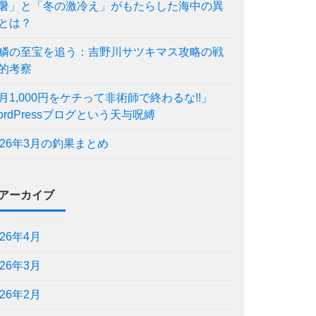
暑」と「冬の激冷え」がもたらした海中の異
とは？
鱗の至宝を追う：吉野川サツキマス攻略の戦
的考察
月1,000円をケチって非術師で終わるな!!」
ordPressブログという天与呪縛
026年3月の釣果まとめ
アーカイブ
026年4月
026年3月
026年2月