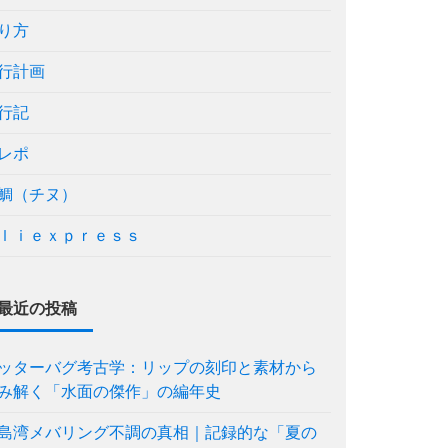
り方
行計画
行記
レポ
鯛（チヌ）
ｌｉｅｘｐｒｅｓｓ
最近の投稿
ッターバグ考古学：リップの刻印と素材から
み解く「水面の傑作」の編年史
島湾メバリング不調の真相｜記録的な「夏の