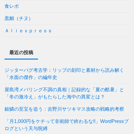
食レポ
黒鯛（チヌ）
Ａｌｉｅｘｐｒｅｓｓ
最近の投稿
ジッターバグ考古学：リップの刻印と素材から読み解く
「水面の傑作」の編年史
屋島湾メバリング不調の真相｜記録的な「夏の酷暑」と
「冬の激冷え」がもたらした海中の異変とは？
銀鱗の至宝を追う：吉野川サツキマス攻略の戦略的考察
「月1,000円をケチって非術師で終わるな!!」WordPressブ
ログという天与呪縛