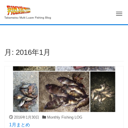
Me
Takamatsu Multi Luare Fishing Blog
月:
2016年1月
2016年1月30日
Monthly Fishing LOG
1月まとめ