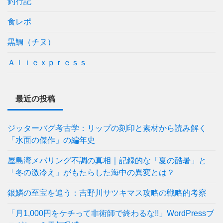
釣行記
食レポ
黒鯛（チヌ）
Ａｌｉｅｘｐｒｅｓｓ
最近の投稿
ジッターバグ考古学：リップの刻印と素材から読み解く
「水面の傑作」の編年史
屋島湾メバリング不調の真相｜記録的な「夏の酷暑」と
「冬の激冷え」がもたらした海中の異変とは？
銀鱗の至宝を追う：吉野川サツキマス攻略の戦略的考察
「月1,000円をケチって非術師で終わるな!!」WordPressブ