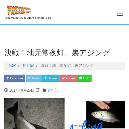
Me
Takamatsu Multi Luare Fishing Blog
決戦！地元常夜灯、裏アジング
TOP
釣行記
決戦！地元常夜灯、裏アジング
Facebook
Twitter
Hatena
Pocket
LINE
2017年9月26日
釣行記