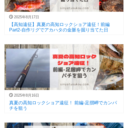
2025年8月17日
【高知遠征】真夏の高知ロックショア遠征！前編
Part2-自作リグでアカハタの金脈を掘り当てた日
2025年8月16日
真夏の高知ロックショア遠征！ 前編-足摺岬でカンパ
チを狙う