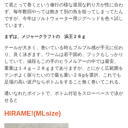
て底とって巻くという修行の様な退屈な釣り方が性に合わ
ず、毎年数回やっては飽きて別の魚を狙ってしまってたん
ですが、今年はソルトウォーター用ジグヘッドを色々試し
ています。
まずは、メジャークラフトの 浜王２８ｇ
テールが大きく、巻いている時もブルブル感が手元に伝わ
り、良く泳ぎます。ワームは若干固め、フックもしっかり
していて、値段もこの手のヒラメルアーの中では最安。
重量は１４ｇ～２８ｇまでありますが、とにかく広範囲を
テンポよく探りたいので最も重い２８gを選択、これでも
足場の高い波戸ならボトムをすること無く巻いてこれる。
通いなれたポイントで、ボトム付近をスローペースで泳が
せると
HIRAME!(MLsize)