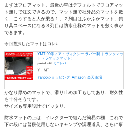
まずはフロアマット、最近の車はデフォルトでフロアマッ
ト無しで注文できるので、マット無で社外品のマットを敷
く、こうすると人が乗る１、２列目はふかふかマット、釣
り具スペースになる３列目は防水仕様のマットを敷く事が
できます。
今回選択したマットはコレ↓
YMT 90系ノア・ヴォクシー ラバー製 トランクマッ
ト（ラゲッジマット）
posted with
カエレバ
Y・MT
Yahooショッピング
Amazon
楽天市場
かなり厚めのマットで、滑り止め加工もしてあり、耐久性
も十分そうです。
サイズも専用設計でピッタリ。
防水マットの上は、イレクターで組んだ簡易の棚、これで
下の段には普段使用しないキャンプや調理道具、さらに事