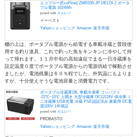
エコフロー(EcoFlow) ZMR330-JP DELTA 2 ポータ
ブル電源 1024Wh
posted with
カエレバ
イーベスト
Yahooショッピング
Amazon
楽天市場
棚の上は、ポータブル電源から給電する車載冷蔵と普段使
用する釣り道具、これで釣った魚をキンキンに冷やして持
って帰れます。１１月中旬の高知遠征でまる一日冷蔵庫を
設定温度０度でポータブル電源からの電源供給で稼動させ
ましたが、電池残量は６０％程でした。外気温にもよりま
すが、十分使えそうな電池容量と消費電力です。
ポータブル冷蔵庫18L 車載冷凍庫 コンパクト
-22℃~10℃ 上開き 大型冷蔵庫 DC12/24V 保冷庫 ミ
ニ冷蔵庫 USB充電 冷蔵 PSE認証済み 家庭用 DC電
源100V 1年保証
posted with
カエレバ
PROBASTO
Yahooショッピング
Amazon
楽天市場