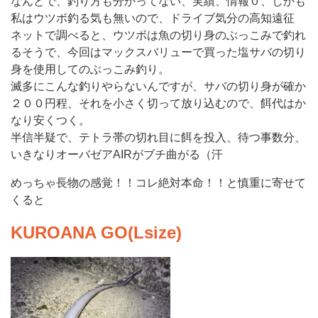
なんとで、釣り方も分かってない、実績、情報０、しかも
私はウツボ釣る気も無いので、ドライブ気分の高知遠征
ネットで調べると、ウツボは魚の切り身のぶっこみで釣れ
るそうで、今回はマックスバリューで買った塩サバの切り
身を使用してのぶっこみ釣り。
滅多にこんな釣りやらないんですが、サバの切り身が確か
２００円程、それを小さく切って放り込むので、餌代はか
なり安くつく。
半信半疑で、テトラ帯の切れ目に餌を投入、待つ事数分、
いきなりオーバゼアAIRがブチ曲がる（汗
めっちゃ長物の感覚！！コレ絶対本命！！と慎重に寄せて
くると
KUROANA GO(Lsize)