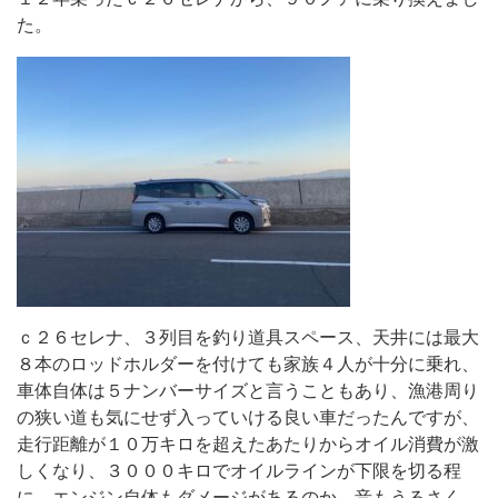
た。
ｃ２６セレナ、３列目を釣り道具スペース、天井には最大
８本のロッドホルダーを付けても家族４人が十分に乗れ、
車体自体は５ナンバーサイズと言うこともあり、漁港周り
の狭い道も気にせず入っていける良い車だったんですが、
走行距離が１０万キロを超えたあたりからオイル消費が激
しくなり、３０００キロでオイルラインが下限を切る程
に、エンジン自体もダメージがあるのか、音もうるさく、