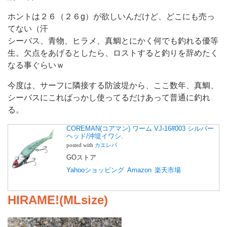
ホントは２６（２６g）が欲しいんだけど、どこにも売っ
てない（汗
シーバス、青物、ヒラメ、真鯛とにかく何でも釣れる優等
生。欠点をあげるとしたら、ロストすると釣りを辞めたく
なる事ぐらいｗ
今度は、サーフに隣接する防波堤から、ここ数年、真鯛、
シーバスにこればっかし使ってるだけあって普通に釣れ
る。
COREMAN(コアマン) ワーム VJ-16#003 シルバー
ヘッド/沖堤イワシ.
posted with
カエレバ
GOストア
Yahooショッピング
Amazon
楽天市場
HIRAME!(MLsize)