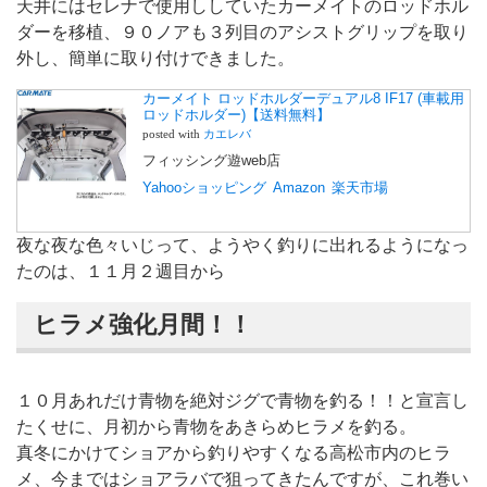
天井にはセレナで使用ししていたカーメイトのロッドホル
ダーを移植、９０ノアも３列目のアシストグリップを取り
外し、簡単に取り付けできました。
カーメイト ロッドホルダーデュアル8 IF17 (車載用
ロッドホルダー)【送料無料】
posted with
カエレバ
フィッシング遊web店
Yahooショッピング
Amazon
楽天市場
夜な夜な色々いじって、ようやく釣りに出れるようになっ
たのは、１１月２週目から
ヒラメ強化月間！！
１０月あれだけ青物を絶対ジグで青物を釣る！！と宣言し
たくせに、月初から青物をあきらめヒラメを釣る。
真冬にかけてショアから釣りやすくなる高松市内のヒラ
メ、今まではショアラバで狙ってきたんですが、これ巻い