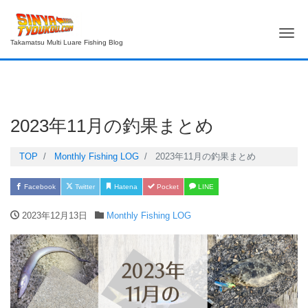
Me
Takamatsu Multi Luare Fishing Blog
2023年11月の釣果まとめ
TOP
Monthly Fishing LOG
2023年11月の釣果まとめ
Facebook
Twitter
Hatena
Pocket
LINE
2023年12月13日
Monthly Fishing LOG