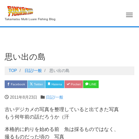
Me
Takamatsu Multi Luare Fishing Blog
思い出の島
TOP
日記/一般
思い出の島
Facebook
Twitter
Hatena
Pocket
LINE
2011年8月23日
日記/一般
古いデジカメの写真を整理していると出てきた写真
もう何年前の話だろうか（汗
本格的に釣りを始める前 魚は採るものではなく、
撮るものだった頃の 写真