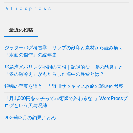
Ａｌｉｅｘｐｒｅｓｓ
最近の投稿
ジッターバグ考古学：リップの刻印と素材から読み解く
「水面の傑作」の編年史
屋島湾メバリング不調の真相｜記録的な「夏の酷暑」と
「冬の激冷え」がもたらした海中の異変とは？
銀鱗の至宝を追う：吉野川サツキマス攻略の戦略的考察
「月1,000円をケチって非術師で終わるな!!」WordPressブ
ログという天与呪縛
2026年3月の釣果まとめ