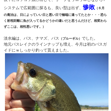
惨敗
システムで広範囲に探るも、良い型は出ず、
（６月
の庵治は、日によっていい日と悪い日で極端に違ってたとか・・・恐ら
く射程距離に魚が入ってるかどうかの違いだと思うんだけど、相変わら
ずここは、相性悪いです。）
淡水編は、バス、ナマズ、バス
でした。
（ブルーギル）
地元バスレイクのラインナップも増え、今月は初のバスガ
イドにｗしっかり釣って貰えました。