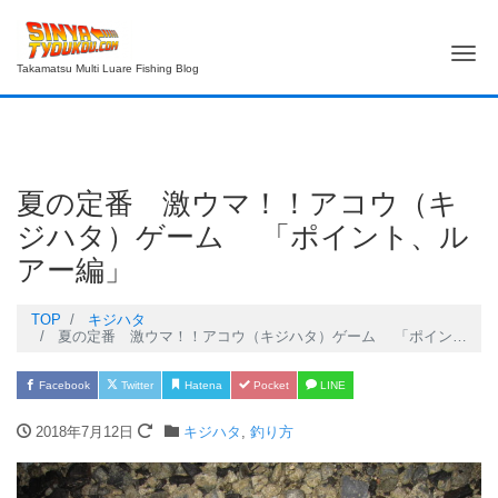
Me
Takamatsu Multi Luare Fishing Blog
夏の定番 激ウマ！！アコウ（キ
ジハタ）ゲーム 「ポイント、ル
アー編」
TOP
キジハタ
夏の定番 激ウマ！！アコウ（キジハタ）ゲーム 「ポイント、ルアー編」
Facebook
Twitter
Hatena
Pocket
LINE
2018年7月12日
キジハタ
,
釣り方